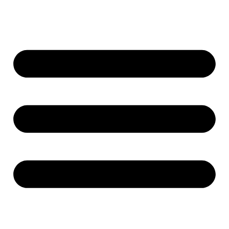
Ir
al
contenido