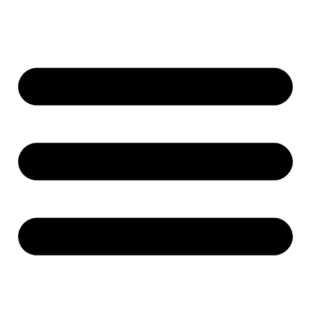
Ir
al
contenido