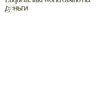
деньги