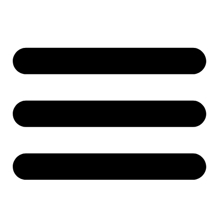
Ir
al
contenido