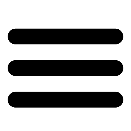
Ir
al
contenido