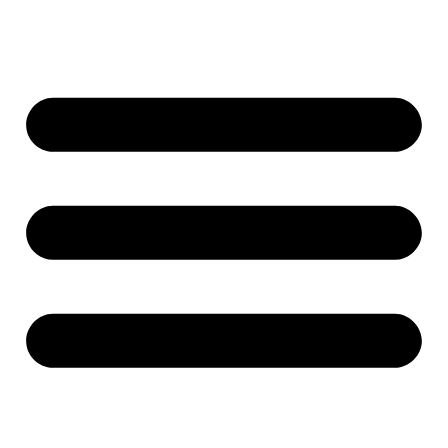
Ir
al
contenido