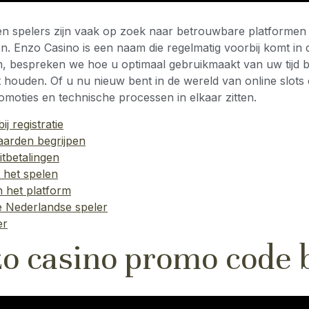
en spelers zijn vaak op zoek naar betrouwbare platformen 
Enzo Casino is een naam die regelmatig voorbij komt in dis
rm, bespreken we hoe u optimaal gebruikmaakt van uw tijd b
houden. Of u nu nieuw bent in de wereld van online slots of
omoties en technische processen in elkaar zitten.
j registratie
arden begrijpen
tbetalingen
s het spelen
n het platform
e Nederlandse speler
er
o casino promo code bi