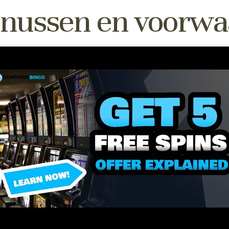
onussen en voorw