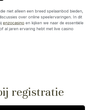
die niet alleen een breed spelaanbod bieden,
cussies over online speelervaringen. In dit
ij
enzocasino
en kijken we naar de essentiële
 al jaren ervaring hebt met live casino
j registratie