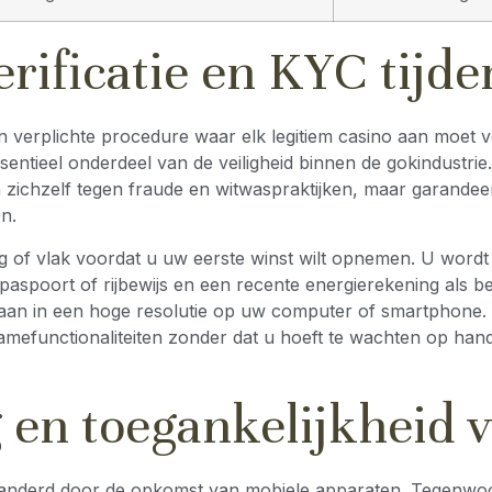
rificatie en KYC tijde
verplichte procedure waar elk legitiem casino aan moet v
ssentieel onderdeel van de veiligheid binnen de gokindustri
en zichzelf tegen fraude en witwaspraktijken, maar garande
n.
ng of vlak voordat u uw eerste winst wilt opnemen. U wordt
paspoort of rijbewijs en een recente energierekening als b
aan in een hoge resolutie op uw computer of smartphone. Dit
amefunctionaliteiten zonder dat u hoeft te wachten op han
 en toegankelijkheid 
anderd door de opkomst van mobiele apparaten. Tegenwoo