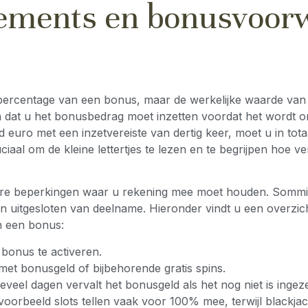
rements en bonusvoor
et percentage van een bonus, maar de werkelijke waarde va
en dat u het bonusbedrag moet inzetten voordat het wordt 
euro met een inzetvereiste van dertig keer, moet u in tota
iaal om de kleine lettertjes te lezen en te begrijpen hoe ver
dere beperkingen waar u rekening mee moet houden. Sommige
g zijn uitgesloten van deelname. Hieronder vindt u een ove
n een bonus:
 bonus te activeren.
et bonusgeld of bijbehorende gratis spins.
veel dagen vervalt het bonusgeld als het nog niet is ingez
jvoorbeeld slots tellen vaak voor 100% mee, terwijl blackja