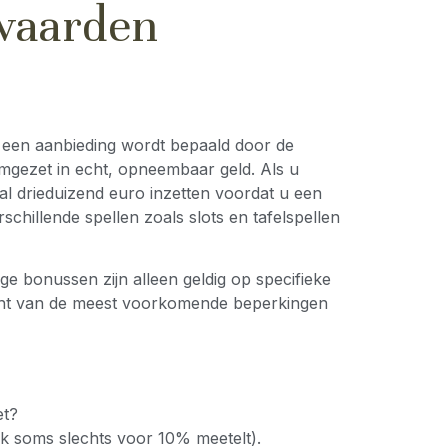
waarden
n een aanbieding wordt bepaald door de
omgezet in echt, opneembaar geld. Als u
al drieduizend euro inzetten voordat u een
schillende spellen zoals slots en tafelspellen
 bonussen zijn alleen geldig op specifieke
rzicht van de meest voorkomende beperkingen
et?
ck soms slechts voor 10% meetelt).