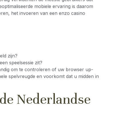
geoptimaliseerde mobiele ervaring is daarom
reren, het invoeren van een enzo casino
ld zijn?
een speelsessie zit?
tandig om te controleren of uw browser up-
lgehele spelvreugde en voorkomt dat u midden in
 de Nederlandse