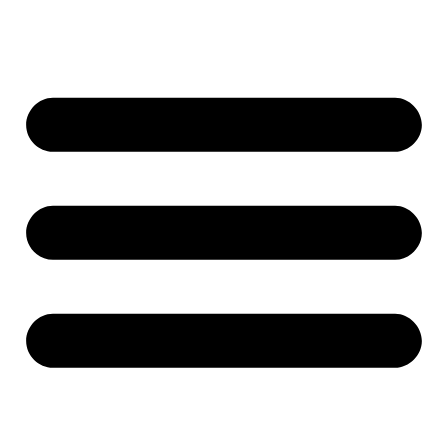
Ir
al
contenido