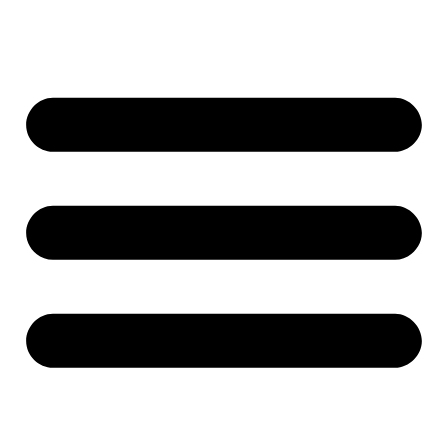
Ir
al
contenido