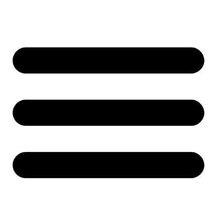
Ir
al
contenido