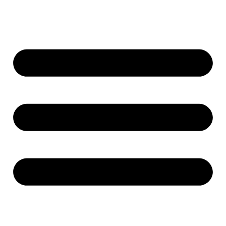
Ir
al
contenido