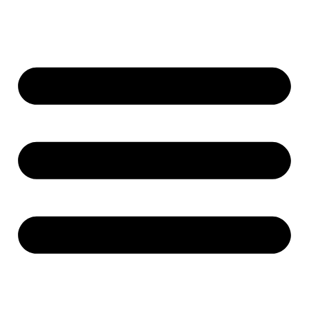
Ir
al
contenido