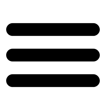
Ir
al
contenido