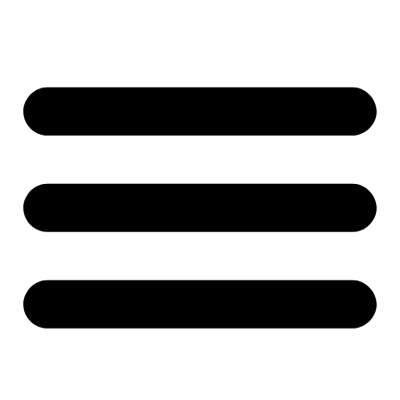
Ir
al
contenido