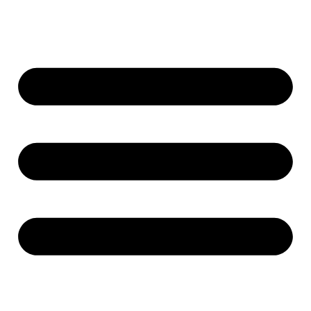
Ir
al
contenido