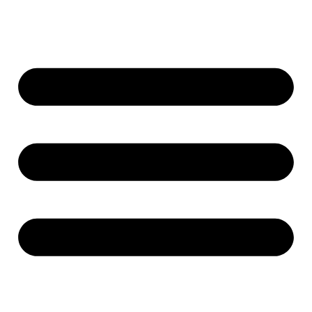
Ir
al
contenido