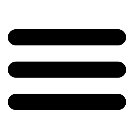
Ir
al
contenido