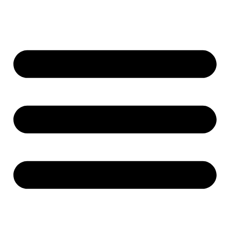
Ir
al
contenido