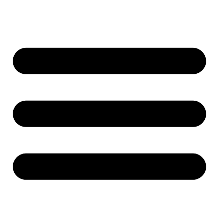
Ir
al
contenido