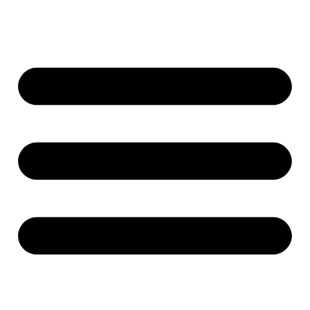
Ir
al
contenido