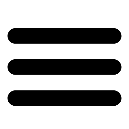
Ir
al
contenido