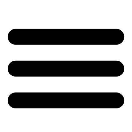
Ir
al
contenido