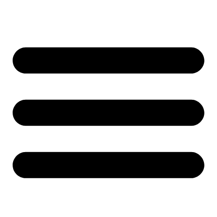
Ir
al
contenido