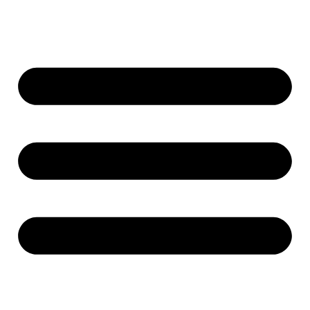
Ir
al
contenido