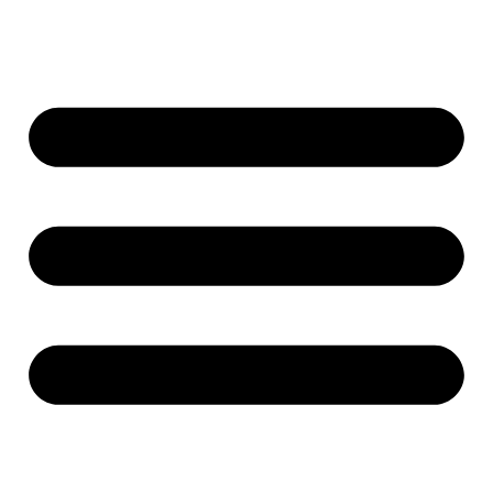
Ir
al
contenido