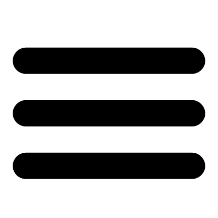
Ir
al
contenido