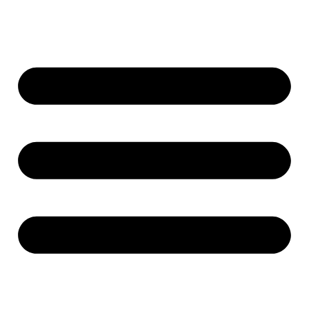
Ir
al
contenido