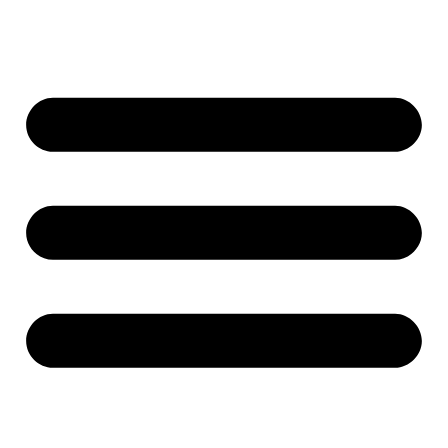
Ir
al
contenido