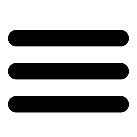
Ir
al
contenido